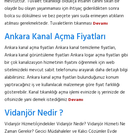
mevcuttur. Tuvalet tıkanıklığı oldukça insanın canını sıkan bir
olaydır bu olayın yaşanmaması için ihtiyaç giderildikten sonra
bolca su dökülmesi ve bez peçete yani suda erimeyen atıkların
atılması gerekmektedir. Tuvaletlerin tıkanması
Devamı
Ankara Kanal Açma Fiyatları
Ankara kanal açma fiyatları Ankara kanal temizleme fiyatları,
Ankara kanal görüntüleme fiyatları Ankara logar açma fiyatları gibi
bir çok kanalizasyon hizmetinin fiyatını öğrenmek için web
sitelimizdeki mevcut sabit telefonunu arayarak daha detaylı bilgi
alabilirsiniz. Ankara kanal açma fiyatları bulunduğunuz konum
yaptıracağınız iş ve kullanılacak malzemeye göre fiyat farklılığı
gösterebilir. Kanal tıkanıklığı açma işlemi evinizde iş yerinizde de
ofisinizde yani demek istediğimiz
Devamı
Vidanjör Nedir ?
Vidanjör Hizmetiİçindekiler Vidanjör Nedir? Vidanjör Hizmeti Ne
Zaman Gerekir? Geçici Müdahaleler ve Kalıcı Çözümler Evde